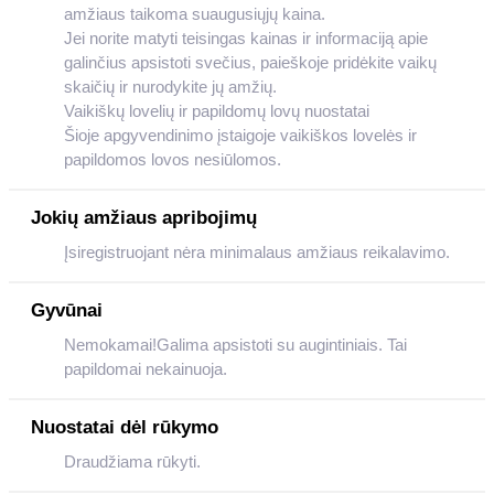
amžiaus taikoma suaugusiųjų kaina.
Jei norite matyti teisingas kainas ir informaciją apie
galinčius apsistoti svečius, paieškoje pridėkite vaikų
skaičių ir nurodykite jų amžių.
Vaikiškų lovelių ir papildomų lovų nuostatai
Šioje apgyvendinimo įstaigoje vaikiškos lovelės ir
papildomos lovos nesiūlomos.
Jokių amžiaus apribojimų
Įsiregistruojant nėra minimalaus amžiaus reikalavimo.
Gyvūnai
Nemokamai!Galima apsistoti su augintiniais. Tai
papildomai nekainuoja.
Nuostatai dėl rūkymo
Draudžiama rūkyti.