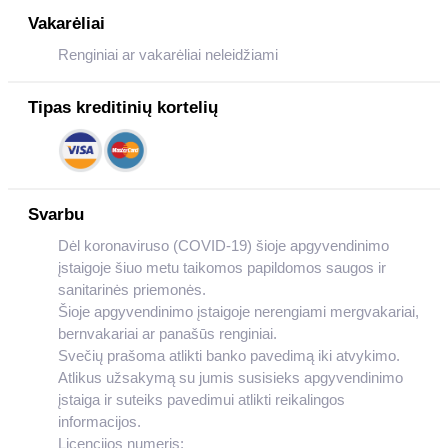
Vakarėliai
Renginiai ar vakarėliai neleidžiami
Tipas kreditinių kortelių
Svarbu
Dėl koronaviruso (COVID-19) šioje apgyvendinimo
įstaigoje šiuo metu taikomos papildomos saugos ir
sanitarinės priemonės.
Šioje apgyvendinimo įstaigoje nerengiami mergvakariai,
bernvakariai ar panašūs renginiai.
Svečių prašoma atlikti banko pavedimą iki atvykimo.
Atlikus užsakymą su jumis susisieks apgyvendinimo
įstaiga ir suteiks pavedimui atlikti reikalingos
informacijos.
Licencijos numeris: