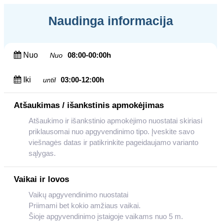
Naudinga informacija
Nuo
08:00-00:00h
Nuo
Iki
03:00-12:00h
until
Atšaukimas / išankstinis apmokėjimas
Atšaukimo ir išankstinio apmokėjimo nuostatai skiriasi
priklausomai nuo apgyvendinimo tipo. Įveskite savo
viešnagės datas ir patikrinkite pageidaujamo varianto
sąlygas.
Vaikai ir lovos
Vaikų apgyvendinimo nuostatai
Priimami bet kokio amžiaus vaikai.
Šioje apgyvendinimo įstaigoje vaikams nuo 5 m.