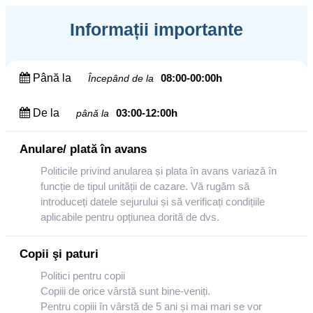
Informații importante
Până la
08:00-00:00h
Începând de la
De la
03:00-12:00h
până la
Anulare/ plată în avans
Politicile privind anularea și plata în avans variază în
funcție de tipul unității de cazare. Vă rugăm să
introduceți datele sejurului și să verificați condițiile
aplicabile pentru opțiunea dorită de dvs.
Copii şi paturi
Politici pentru copii
Copiii de orice vârstă sunt bine-veniți.
Pentru copiii în vârstă de 5 ani și mai mari se vor