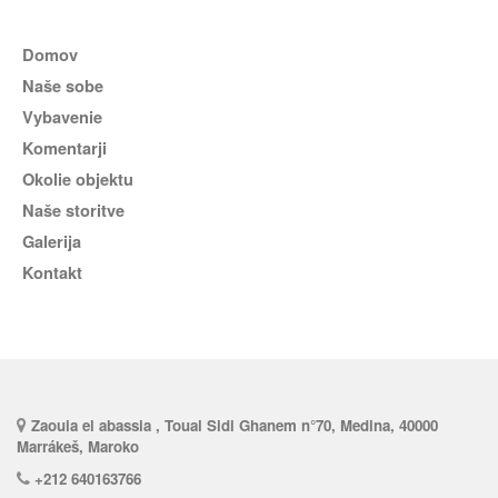
Domov
Naše sobe
Vybavenie
komentarji
Okolie objektu
naše storitve
Galerija
Kontakt
Zaouia el abassia , Toual Sidi Ghanem n°70, Medina, 40000
Marrákeš, Maroko
+212 640163766