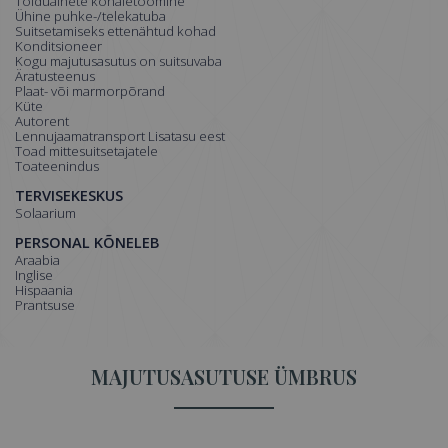
Toiduainete kohaletoomine
Ühine puhke-/telekatuba
Suitsetamiseks ettenähtud kohad
Konditsioneer
Kogu majutusasutus on suitsuvaba
Äratusteenus
Plaat- või marmorpõrand
Küte
Autorent
Lennujaamatransport Lisatasu eest
Toad mittesuitsetajatele
Toateenindus
TERVISEKESKUS
Solaarium
PERSONAL KÕNELEB
araabia
inglise
hispaania
prantsuse
MAJUTUSASUTUSE ÜMBRUS