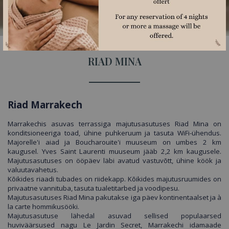
RIAD MINA
Riad Marrakech
Marrakechis asuvas terrassiga majutusasutuses Riad Mina on
konditsioneeriga toad, ühine puhkeruum ja tasuta WiFi-ühendus.
Majorelle'i aiad ja Boucharouite'i muuseum on umbes 2 km
kaugusel. Yves Saint Laurenti muuseum jääb 2,2 km kaugusele.
Majutusasutuses on ööpäev läbi avatud vastuvõtt, ühine köök ja
valuutavahetus.
Kõikides riaadi tubades on riidekapp. Kõikides majutusruumides on
privaatne vannituba, tasuta tualetitarbed ja voodipesu.
Majutusasutuses Riad Mina pakutakse iga päev kontinentaalset ja à
la carte hommikusööki.
Majutusasutuse lähedal asuvad sellised populaarsed
huviväärsused nagu Le Jardin Secret, Marrakechi idamaade