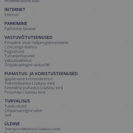
Hommikusöök toas
INTERNET
Internet
PARKIMINE
Parkimine tänaval
VASTUVÕTUTEENUSED
Privaatne sisse-/väljaregistreerimine
Concierge-teenus
Pagasihoid
Turismiinfopunkt
Valuutavahetus
Ööpäevaringne vastuvõtt
PUHASTUS- JA KORISTUSTEENUSED
Igapäevane koristusteenus
Triikimisteenus Lisatasu eest
Keemiline puhastus Lisatasu eest
Pesumaja Lisatasu eest
TURVALISUS
Tulekustutid
Ööpäevaringne valve
Seif
ÜLDINE
Transporditeenus Lisatasu eest