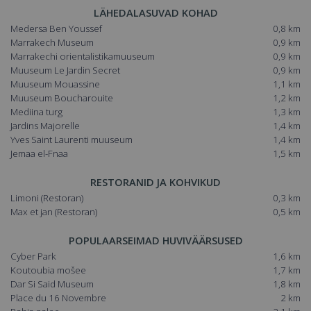
LÄHEDALASUVAD KOHAD
Medersa Ben Youssef
0,8 km
Marrakech Museum
0,9 km
Marrakechi orientalistikamuuseum
0,9 km
Muuseum Le Jardin Secret
0,9 km
Muuseum Mouassine
1,1 km
Muuseum Boucharouite
1,2 km
Mediina turg
1,3 km
Jardins Majorelle
1,4 km
Yves Saint Laurenti muuseum
1,4 km
Jemaa el-Fnaa
1,5 km
RESTORANID JA KOHVIKUD
limoni
(Restoran)
0,3 km
max et jan
(Restoran)
0,5 km
POPULAARSEIMAD HUVIVÄÄRSUSED
Cyber Park
1,6 km
Koutoubia mošee
1,7 km
Dar Si Said Museum
1,8 km
Place du 16 Novembre
2 km