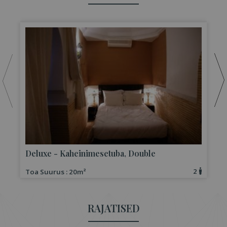
D
Deluxe - Kaheinimesetuba, Double
2
Toa Suurus : 20m²
T
RAJATISED