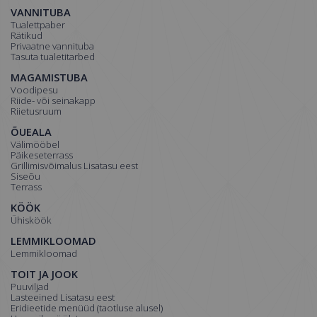
VANNITUBA
Tualettpaber
Rätikud
Privaatne vannituba
Tasuta tualetitarbed
MAGAMISTUBA
Voodipesu
Riide- või seinakapp
Riietusruum
ÕUEALA
Välimööbel
Päikeseterrass
Grillimisvõimalus Lisatasu eest
Siseõu
Terrass
KÖÖK
Ühisköök
LEMMIKLOOMAD
Lemmikloomad
TOIT JA JOOK
Puuviljad
Lasteeined Lisatasu eest
Eridieetide menüüd (taotluse alusel)