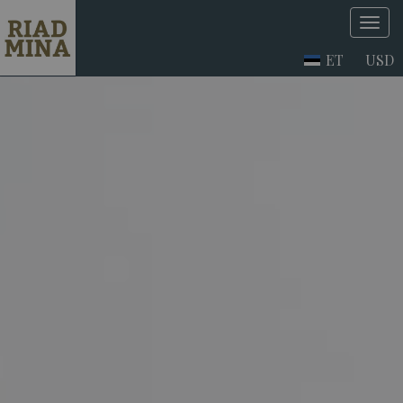
ET
USD